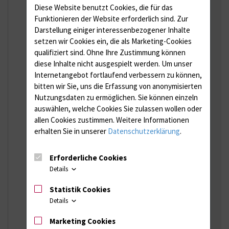
18055 Rostock
Diese Website benutzt Cookies, die für das
Dr. Katja Waldeck
(Leitung Stabsstelle)
Funktionieren der Website erforderlich sind.
Zur
0381 494 5567
Darstellung einiger interessenbezogener Inhalte
setzen wir Cookies ein, die als Marketing-Cookies
Anja Bremer
(Sachbearbeitung Stabsstelle)
qualifiziert sind. Ohne Ihre Zustimmung können
0381 494 5568
diese Inhalte nicht ausgespielt werden.
Um unser
Internetangebot fortlaufend verbessern zu können,
Dipl.-Ing. Henrik Scholz
(Leitende Fachkraft für
bitten wir Sie, uns die Erfassung von anonymisierten
Arbeitssicherheit)
0381 494 5560
Nutzungsdaten zu ermöglichen.
Sie können einzeln
auswählen, welche Cookies Sie zulassen wollen oder
Christopher Mante
(Fachkraft für
allen Cookies zustimmen. Weitere Informationen
Arbeitssicherheit & Brandschutzbeauftragter)
erhalten Sie in unserer
Datenschutzerklärung
.
0381 494 5564
Manuel Bär
(Fachkraft für Arbeitssicherheit)
Erforderliche Cookies
0381 494 5563
Details
Grit Haberer
(Gefahrgutbeauftragte &
Statistik Cookies
Sachbearbeitung Katastrophenschutz)
Details
0381 494 5561
Marketing Cookies
Dr. Tim Suhrbier
(Gefahrstoffbeauftragter)